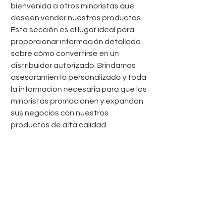
bienvenida a otros minoristas que
deseen vender nuestros productos.
Esta sección es el lugar ideal para
proporcionar información detallada
sobre cómo convertirse en un
distribuidor autorizado. Brindamos
asesoramiento personalizado y toda
la información necesaria para que los
minoristas promocionen y expandan
sus negocios con nuestros
productos de alta calidad.
Métodos de pago
Ofrecemos a nuestros clientes
diversas opciones de pago para su
comodidad, que incluyen tarjetas de
crédito/débito, PAYPAL y pagos